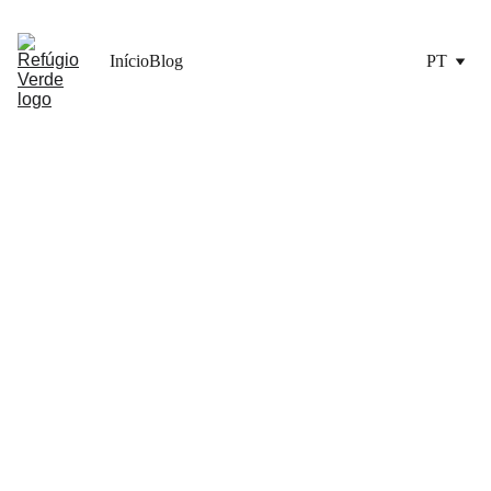
Início
Blog
PT
9/6/2025
8 min ler