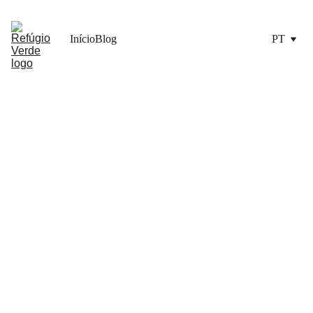
Início
Blog
PT
3/4/2026
8 min ler